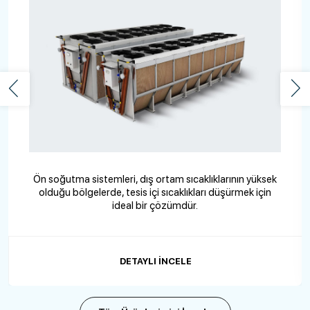
Ön panelde otomatik olarak açılan panjur, arka planda
özel tasarım koruma teli mevcuttur.
DETAYLI İNCELE