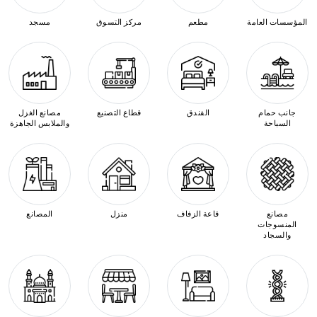
المؤسسات العامة
مطعم
مركز التسوق
مسجد
جانب حمام
الفندق
قطاع التصنيع
مصانع الغزل
السباحة
والملابس الجاهزة
مصانع
قاعة الزفاف
منزل
المصانع
المنسوجات
والسجاد