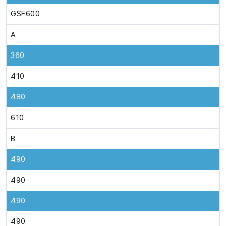
GSF600
A
360
410
480
610
B
490
490
490
490