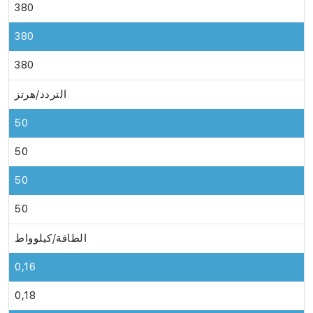
380
380
380
التردد/هرتز
50
50
50
50
الطاقة/كيلوواط
0,16
0,18