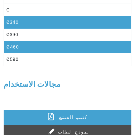
C
Ø340
Ø390
Ø460
Ø590
مجالات الاستخدام
كتيب المنتج
نموذج الطلب