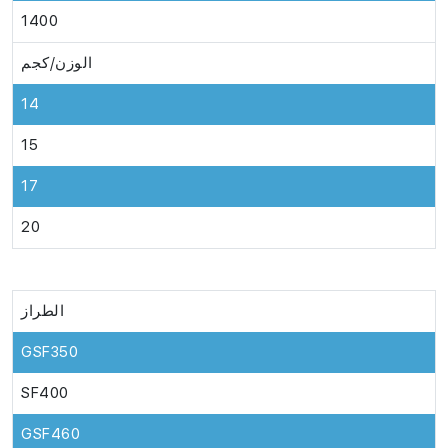
1400
الوزن/كجم
14
15
17
20
الطراز
GSF350
SF400
GSF460