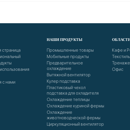
НАШИ ПРОДУКТЫ
ОБЛАСТ
 страница
Промышленные товары
Кафе и 
иональный
Мобильные продукты
Текстиль
дукты
Предварительное
Тренаже
охлаждение
использования
Офис
Вытяжной вентилятор
Кулер подставка
я с нами
Пластиковый чехол
подставка для охладителя
Охлаждение теплицы
Охлаждение куриной фермы
Охлаждение
животноводческой фермы
Циркуляционный вентилятор