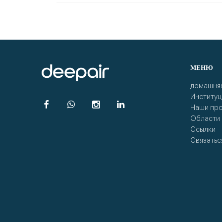
МЕНЮ
домашняя
Институц
Наши про
Области 
Ссылки
Связатьс